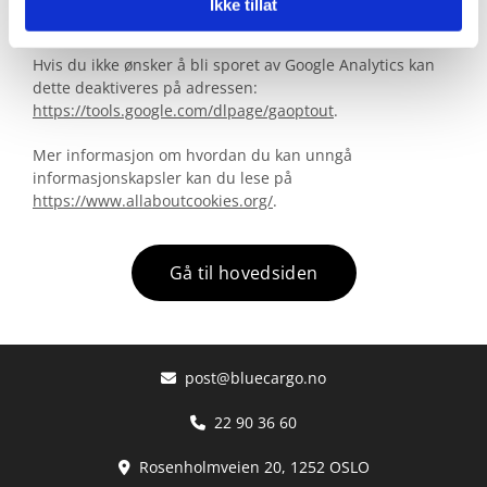
Ikke tillat
funksjoner ikke blir tilgjengelige.
Hvis du ikke ønsker å bli sporet av Google Analytics kan
dette deaktiveres på adressen:
https://tools.google.com/dlpage/gaoptout
.
Mer informasjon om hvordan du kan unngå
informasjonskapsler kan du lese på
https://www.allaboutcookies.org/
.
Gå til hovedsiden
post@bluecargo.no

22 90 36 60

Rosenholmveien 20, 1252 OSLO
