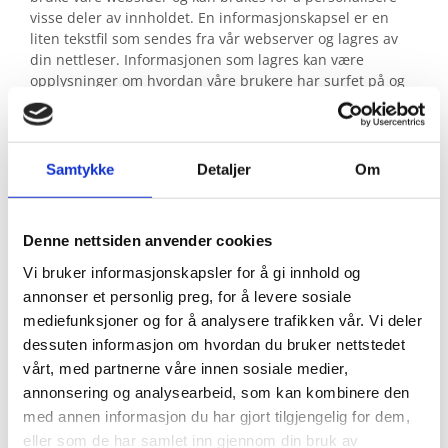
visse deler av innholdet. En informasjonskapsel er en
liten tekstfil som sendes fra vår webserver og lagres av
din nettleser. Informasjonen som lagres kan være
opplysninger om hvordan våre brukere har surfet på og
anvendt våre nettsider, og om hvilken nettleser de har
brukt.
Vi anvender statistikk om brukere og
Samtykke
Detaljer
Om
trafikk/trafikkleverandører i aggregert form. Statistikken
inneholder aldri noen form for personlig informasjon, alt
er anonymt. IP-adresser lagres ikke i vår database der vi
Denne nettsiden anvender cookies
lagrer atferd på nettstedet, derfor kan informasjon om
deg som bruker aldri kobles sammen med din identitet.
Vi bruker informasjonskapsler for å gi innhold og
Din IP-adresse lagres av sikkerhetsmessige årsaker bare i
annonser et personlig preg, for å levere sosiale
de tilfeller du selv aktivt registrerer deg på nettstedet.
mediefunksjoner og for å analysere trafikken vår. Vi deler
dessuten informasjon om hvordan du bruker nettstedet
Formål
vårt, med partnerne våre innen sosiale medier,
Utvikle og forbedre nettstedet gjennom å forstå
annonsering og analysearbeid, som kan kombinere den
hvordan det anvendes.
med annen informasjon du har gjort tilgjengelig for dem,
eller som de har samlet inn gjennom din bruk av